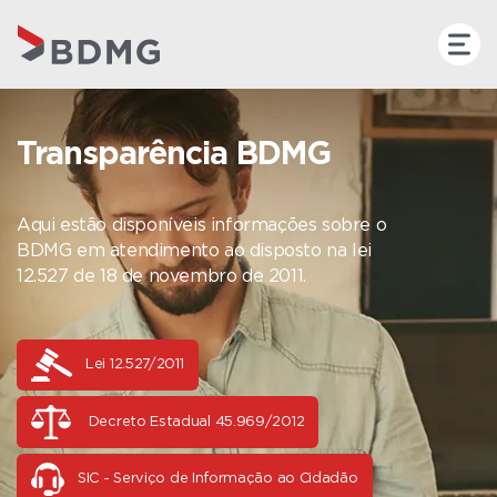
Transparência BDMG
Aqui estão disponíveis informações sobre o
BDMG em atendimento ao disposto na lei
12.527 de 18 de novembro de 2011.
Lei 12.527/2011
Decreto Estadual 45.969/2012
SIC - Serviço de Informação ao Cidadão