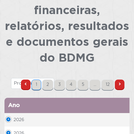
financeiras,
relatórios, resultados
e documentos gerais
do BDMG
1
2
3
4
5
…
12
Ano
2026
2026