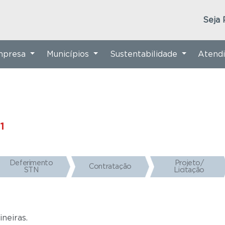
Seja 
Empresa
Municípios
Sustentabilidade
Atend
1
Deferimento
Projeto/
Contratação
STN
Licitação
ineiras.