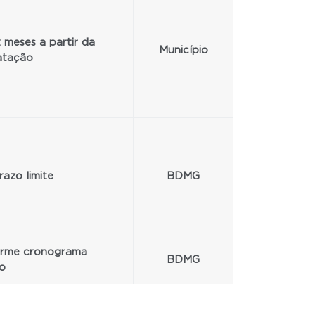
 meses a partir da
Município
atação
azo limite
BDMG
rme cronograma
BDMG
do