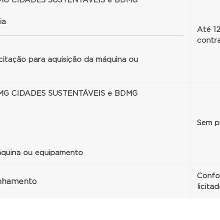
DMG CIDADES SUSTENTÁVEIS e BDMG
ia
Até 12
contr
icitação para aquisição da máquina ou
DMG CIDADES SUSTENTÁVEIS e BDMG
Sem pr
áquina ou equipamento
Confo
anhamento
licita