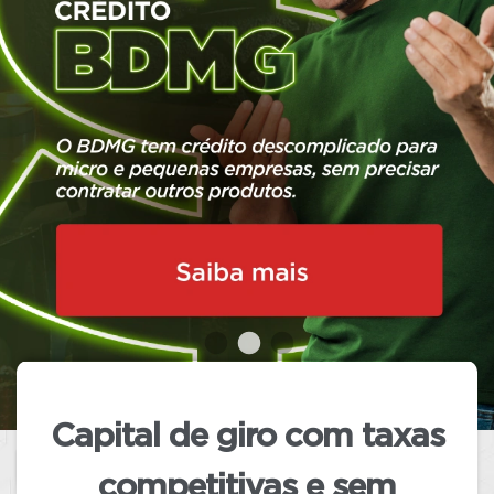
conformidade
com a legislação
vigente, o BDMG manterá em seu site
exclusivamente os
conteúdos
relacionados aos produtos e serviços
oferecidos pelo Banco.
Adicionalmente, os conteúdos relativos
ao atendimento aos clientes
continuarão disponíveis normalmente
até que o Tribunal Regional Eleitoral
(TRE) oficialize o término das eleições.
Capital de giro com taxas
competitivas
e sem