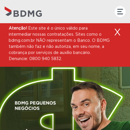
Atenção!
Este site é o único válido para
X
intermediar nossas contratações. Sites como o
bdmg.com.br NÃO representam o Banco. O BDMG
também não faz e não autoriza, em seu nome, a
cobrança por serviços de auxílio bancário.
Denuncie: 0800 940 5832.
COMUNICADO
Informamos que,
no período que
antecede as eleições
e em