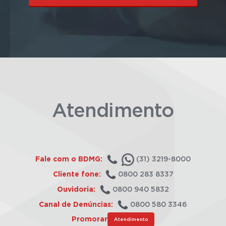
Atendimento
Fale com o BDMG:
(31) 3219-8000
Cliente fone:
0800 283 8337
Ouvidoria:
0800 940 5832
Canal de Denúncias:
0800 580 3346
Promorar
Atendimento