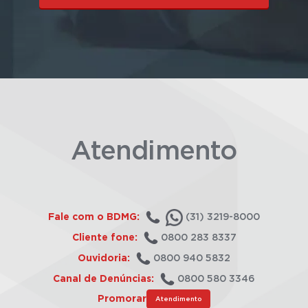
Atendimento
Fale com o BDMG:
(31) 3219-8000
Cliente fone:
0800 283 8337
Ouvidoria:
0800 940 5832
Canal de Denúncias:
0800 580 3346
Promorar
Atendimento