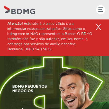
Atenção!
Este site é o único válido para
X
intermediar nossas contratações. Sites como o
bdmg.com.br NÃO representam o Banco. O BDMG
também não faz e não autoriza, em seu nome, a
cobrança por serviços de auxílio bancário.
Denuncie: 0800 940 5832.
COMUNICADO
Informamos que,
no período que
antecede as eleições
e em