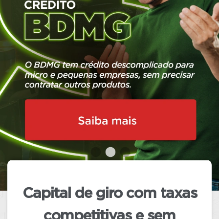
conformidade
com a legislação
vigente, o BDMG manterá em seu site
exclusivamente os
conteúdos
relacionados aos produtos e serviços
oferecidos pelo Banco.
Adicionalmente, os conteúdos relativos
ao atendimento aos clientes
continuarão disponíveis normalmente
até que o Tribunal Regional Eleitoral
(TRE) oficialize o término das eleições.
Capital de giro com taxas
competitivas
e sem