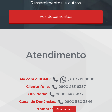
Ressarcimentos, e outros.
Ver documentos
Atendimento
Fale com o BDMG:
(31) 3219-8000
Cliente fone:
0800 283 8337
Ouvidoria:
0800 940 5832
Canal de Denúncias:
0800 580 3346
Promorar
Atendimento