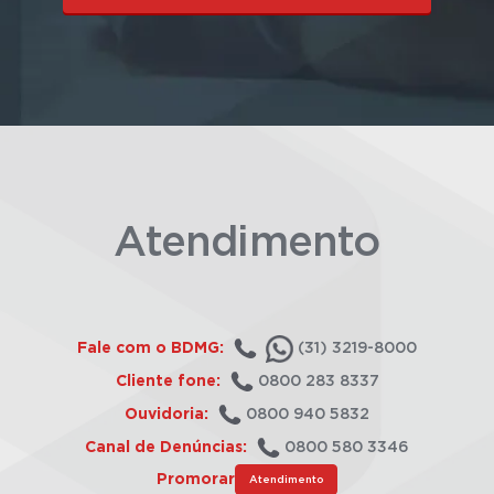
Atendimento
Fale com o BDMG:
(31) 3219-8000
Cliente fone:
0800 283 8337
Ouvidoria:
0800 940 5832
Canal de Denúncias:
0800 580 3346
Promorar
Atendimento