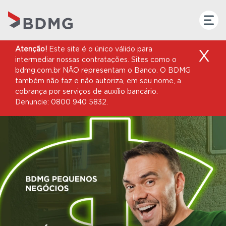
Atenção!
Este site é o único válido para
X
intermediar nossas contratações. Sites como o
bdmg.com.br NÃO representam o Banco. O BDMG
também não faz e não autoriza, em seu nome, a
cobrança por serviços de auxílio bancário.
Denuncie: 0800 940 5832.
COMUNICADO
Informamos que,
no período que
antecede as eleições
e em