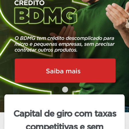
conformidade
com a legislação
vigente, o BDMG manterá em seu site
exclusivamente os
conteúdos
relacionados aos produtos e serviços
oferecidos pelo Banco.
Adicionalmente, os conteúdos relativos
ao atendimento aos clientes
continuarão disponíveis normalmente
até que o Tribunal Regional Eleitoral
(TRE) oficialize o término das eleições.
Capital de giro com taxas
competitivas
e sem