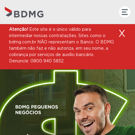
Atenção!
Este site é o único válido para
X
intermediar nossas contratações. Sites como o
bdmg.com.br NÃO representam o Banco. O BDMG
também não faz e não autoriza, em seu nome, a
cobrança por serviços de auxílio bancário.
Denuncie: 0800 940 5832.
COMUNICADO
Informamos que,
no período que
antecede as eleições
e em