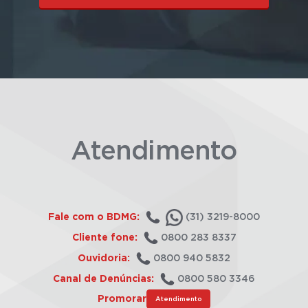
Atendimento
Fale com o BDMG:
(31) 3219-8000
Cliente fone:
0800 283 8337
Ouvidoria:
0800 940 5832
Canal de Denúncias:
0800 580 3346
Promorar
Atendimento