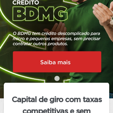
conformidade
com a legislação
vigente, o BDMG manterá em seu site
exclusivamente os
conteúdos
relacionados aos produtos e serviços
oferecidos pelo Banco.
Adicionalmente, os conteúdos relativos
ao atendimento aos clientes
continuarão disponíveis normalmente
até que o Tribunal Regional Eleitoral
(TRE) oficialize o término das eleições.
Capital de giro com taxas
competitivas
e sem