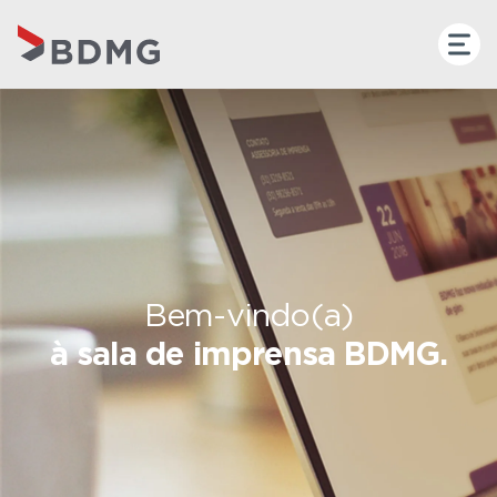
Bem-vindo(a)
à sala de imprensa BDMG.