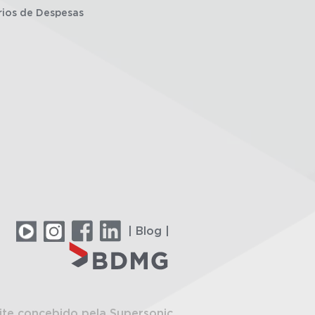
rios de Despesas
| Blog |
ite concebido pela Supersonic