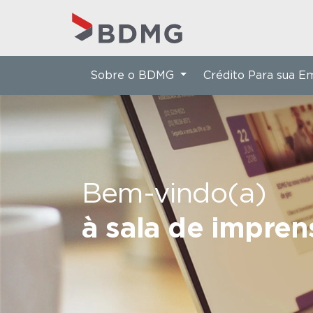
Sobre o BDMG
Crédito Para sua 
Bem-vindo(a)
à sala de impre