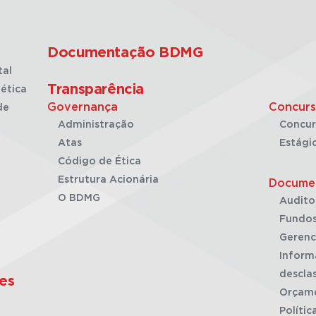
Documentação BDMG
tal
Transparência
ética
Governança
Concurs
de
Administração
Concur
Atas
Estági
Código de Ética
Estrutura Acionária
Docume
O BDMG
Audito
Fundos
Gerenc
Inform
desclas
es
Orçam
Polític