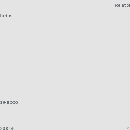
Relató
tórios
219-8000
0 3346
S