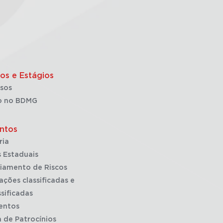
os e Estágios
sos
o no BDMG
ntos
ria
 Estaduais
iamento de Riscos
ações classificadas e
sificadas
entos
a de Patrocínios