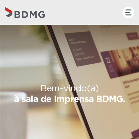
Bem-vindo(a)
à sala de imprensa BDMG.