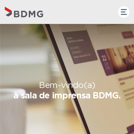
Bem-vindo(a)
à sala de imprensa BDMG.