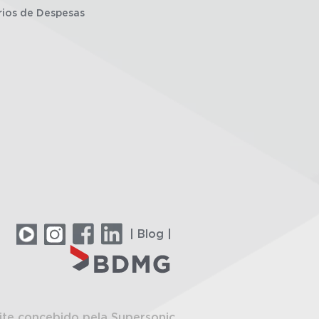
rios de Despesas
| Blog |
ite concebido pela Supersonic