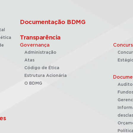
Documentação BDMG
tal
Transparência
ética
Governança
Concurs
de
Administração
Concur
Atas
Estági
Código de Ética
Estrutura Acionária
Docume
O BDMG
Audito
Fundos
Gerenc
Inform
desclas
es
Orçam
Polític