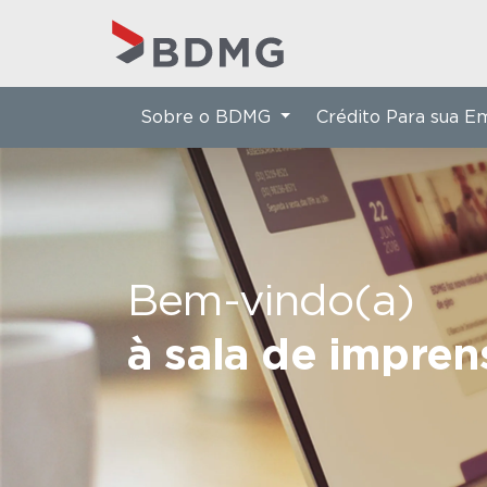
Sobre o BDMG
Crédito Para sua 
Bem-vindo(a)
à sala de impre