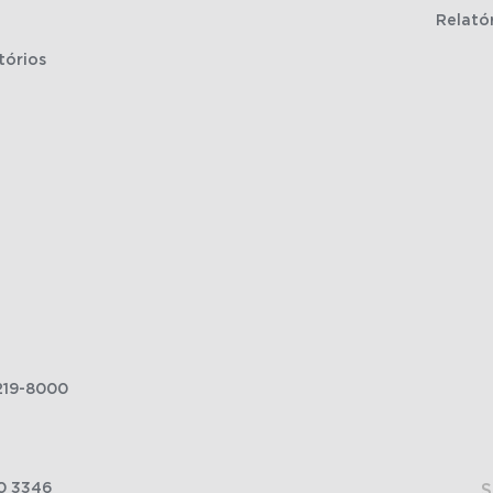
Relató
tórios
219-8000
0 3346
S