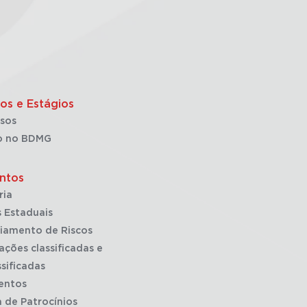
os e Estágios
sos
o no BDMG
ntos
ria
 Estaduais
iamento de Riscos
ações classificadas e
sificadas
entos
a de Patrocínios