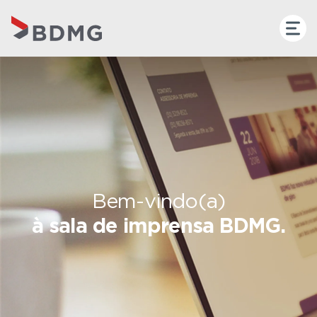
Bem-vindo(a)
à sala de imprensa BDMG.