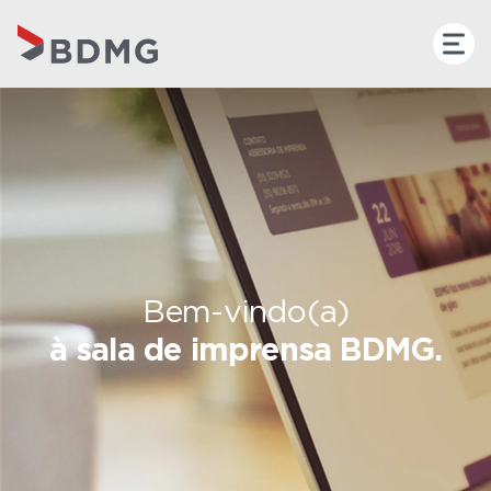
Bem-vindo(a)
à sala de imprensa BDMG.