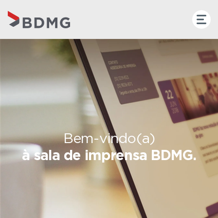
Bem-vindo(a)
à sala de imprensa BDMG.