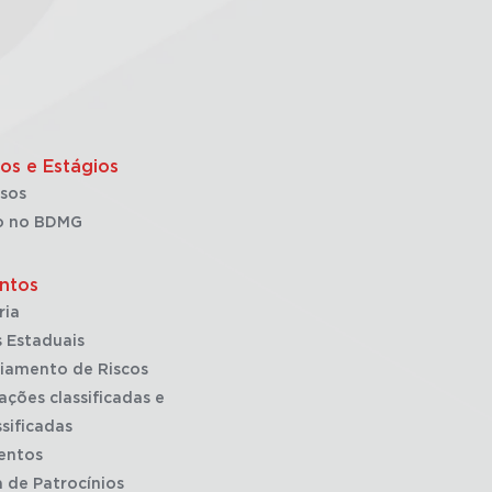
os e Estágios
sos
o no BDMG
ntos
ria
 Estaduais
iamento de Riscos
ações classificadas e
sificadas
entos
a de Patrocínios