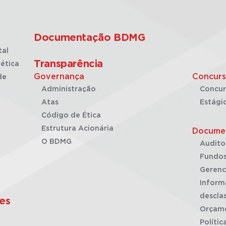
Documentação BDMG
tal
Transparência
ética
Governança
Concurs
de
Administração
Concur
Atas
Estági
Código de Ética
Estrutura Acionária
Docume
O BDMG
Audito
Fundos
Gerenc
Inform
desclas
es
Orçam
Polític