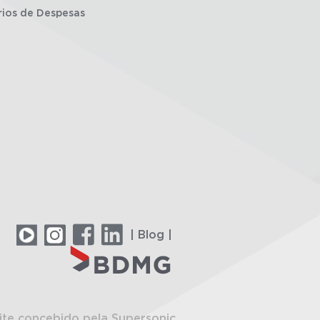
rios de Despesas
| Blog |
ite concebido pela Supersonic