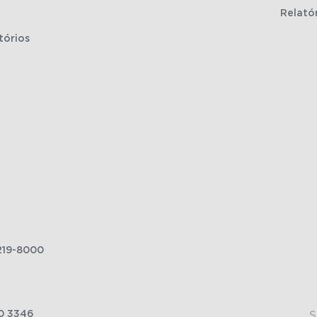
Relató
tórios
219-8000
0 3346
S