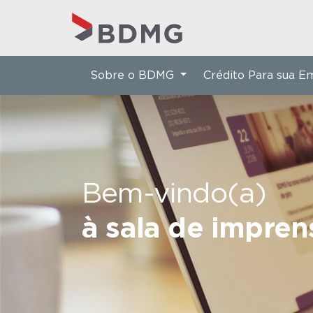
Sobre o BDMG
Crédito Para sua 
Bem-vindo(a)
à sala de impre