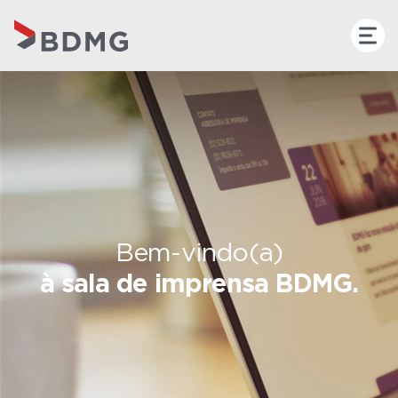
Bem-vindo(a)
à sala de imprensa BDMG.