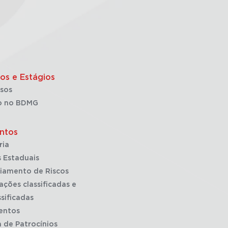
os e Estágios
sos
o no BDMG
ntos
ria
 Estaduais
iamento de Riscos
ações classificadas e
sificadas
entos
a de Patrocínios