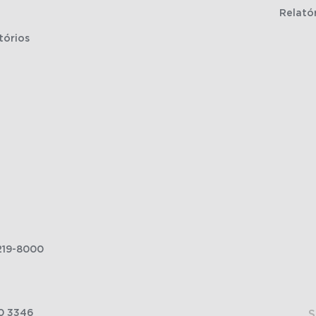
Relató
tórios
219-8000
0 3346
S