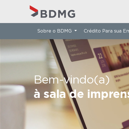
Sobre o BDMG
Crédito Para sua 
Bem-vindo(a)
à sala de impre