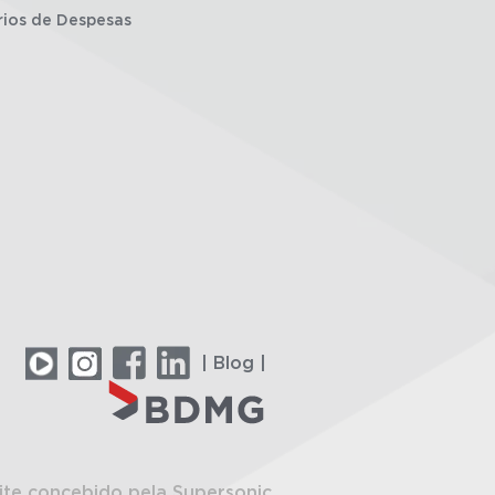
rios de Despesas
| Blog |
ite concebido pela Supersonic