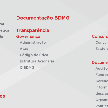
Documentação BDMG
tal
Transparência
ética
Governança
Concurs
de
Administração
Concur
Atas
Estági
Código de Ética
Estrutura Acionária
Docume
O BDMG
Audito
Fundos
Gerenc
Inform
desclas
es
Orçam
Polític