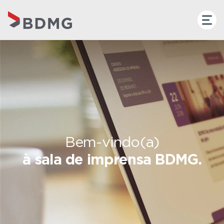
Bem-vindo(a)
à sala de imprensa BDMG.