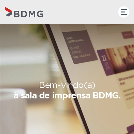
Bem-vindo(a)
à sala de imprensa BDMG.