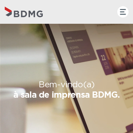
Bem-vindo(a)
à sala de imprensa BDMG.