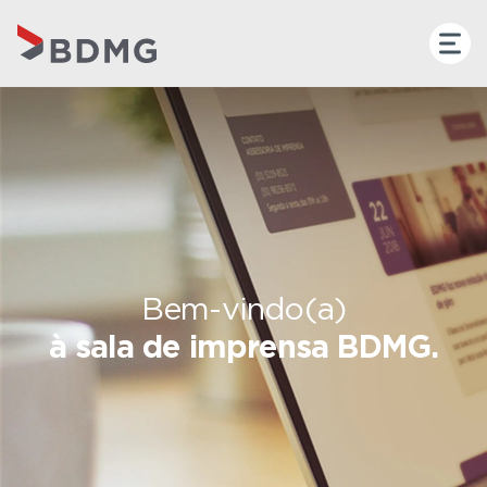
Bem-vindo(a)
à sala de imprensa BDMG.