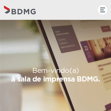
Bem-vindo(a)
à sala de imprensa BDMG.