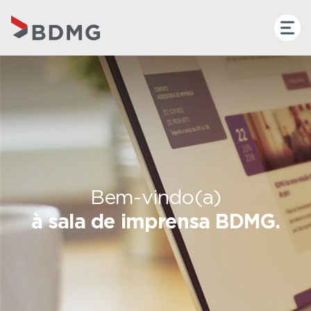
Bem-vindo(a)
à sala de imprensa BDMG.