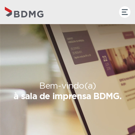
Bem-vindo(a)
à sala de imprensa BDMG.