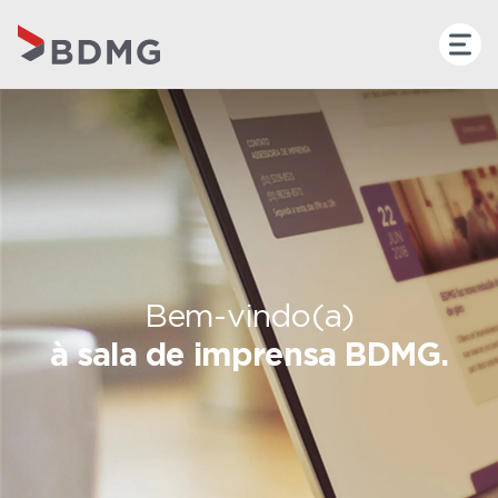
Bem-vindo(a)
à sala de imprensa BDMG.