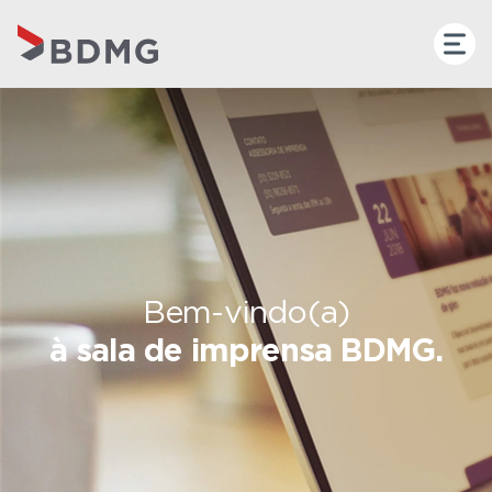
Bem-vindo(a)
à sala de imprensa BDMG.