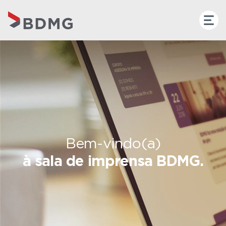
Bem-vindo(a)
à sala de imprensa BDMG.