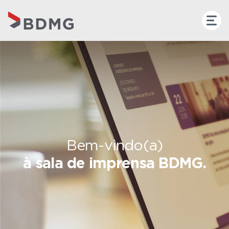
Bem-vindo(a)
à sala de imprensa BDMG.