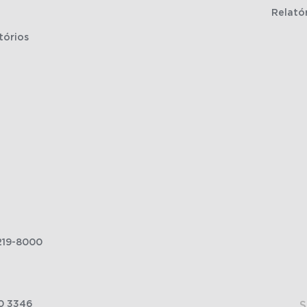
Relató
tórios
219-8000
0 3346
S