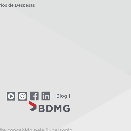
rios de Despesas
| Blog |
ite concebido pela Supersonic