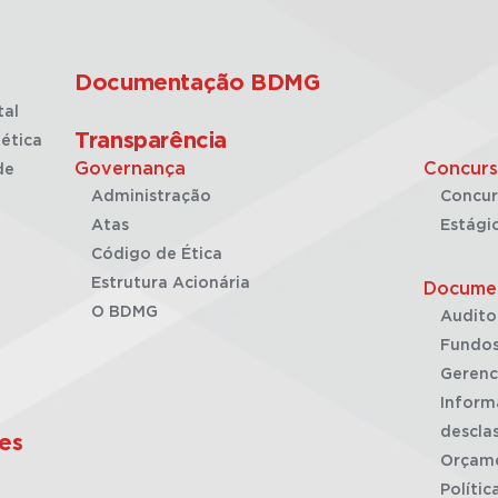
Documentação BDMG
tal
Transparência
ética
Governança
Concurs
de
Administração
Concur
Atas
Estági
Código de Ética
Estrutura Acionária
Docume
O BDMG
Audito
Fundos
Gerenc
Inform
desclas
es
Orçam
Polític