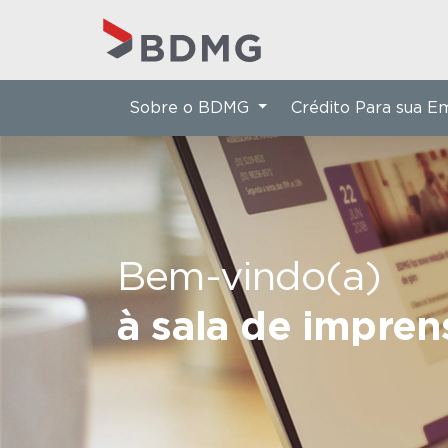
Sobre o BDMG
Crédito Para sua 
Bem-vindo(a)
à sala de impre