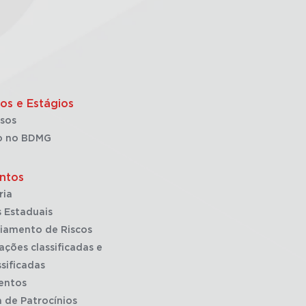
os e Estágios
sos
o no BDMG
ntos
ria
 Estaduais
iamento de Riscos
ações classificadas e
sificadas
entos
a de Patrocínios