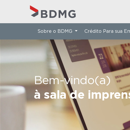
Sobre o BDMG
Crédito Para sua 
Bem-vindo(a)
à sala de impre