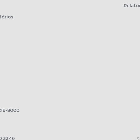
Relató
tórios
219-8000
0 3346
S