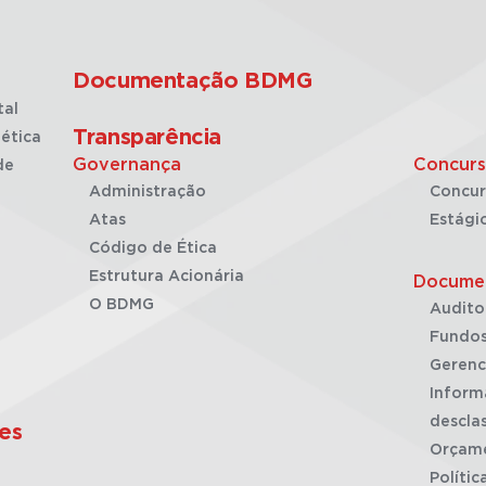
Documentação BDMG
tal
Transparência
ética
Governança
Concurs
de
Administração
Concur
Atas
Estági
Código de Ética
Estrutura Acionária
Docume
O BDMG
Audito
Fundos
Gerenc
Inform
desclas
es
Orçam
Polític