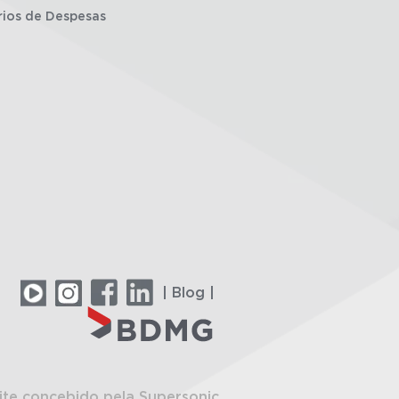
rios de Despesas
| Blog |
ite concebido pela Supersonic