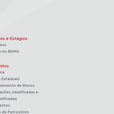
os e Estágios
sos
o no BDMG
ntos
ria
 Estaduais
iamento de Riscos
ações classificadas e
sificadas
entos
a de Patrocínios