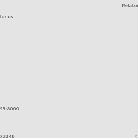
Relató
tórios
219-8000
0 3346
S