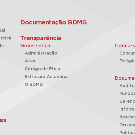
Documentação BDMG
tal
Transparência
ética
Governança
Concurs
de
Administração
Concur
Atas
Estági
Código de Ética
Estrutura Acionária
Docume
O BDMG
Audito
Fundos
Gerenc
Inform
desclas
es
Orçam
Polític