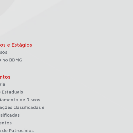
os e Estágios
sos
o no BDMG
ntos
ria
 Estaduais
iamento de Riscos
ações classificadas e
sificadas
entos
a de Patrocínios