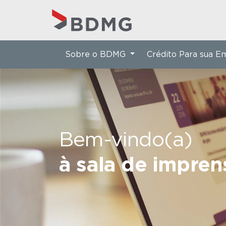
Sobre o BDMG
Crédito Para sua 
Bem-vindo(a)
à sala de impre