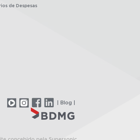
rios de Despesas
| Blog |
ite concebido pela Supersonic