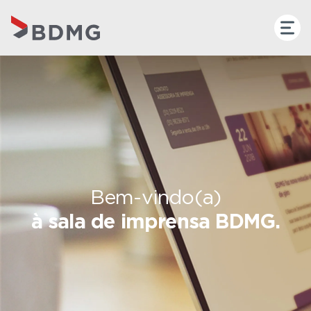
Bem-vindo(a)
à sala de imprensa BDMG.