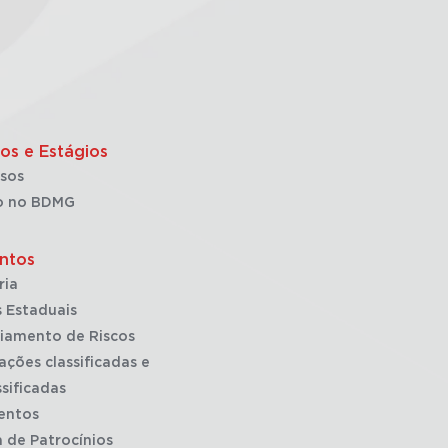
os e Estágios
sos
o no BDMG
ntos
ria
 Estaduais
iamento de Riscos
ações classificadas e
sificadas
entos
a de Patrocínios