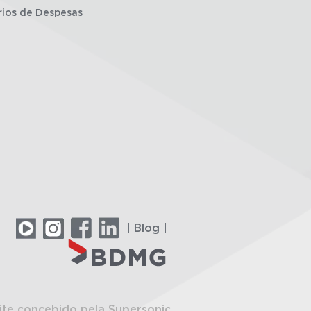
rios de Despesas
| Blog |
ite concebido pela Supersonic