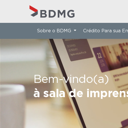
Sobre o BDMG
Crédito Para sua 
Bem-vindo(a)
à sala de impre