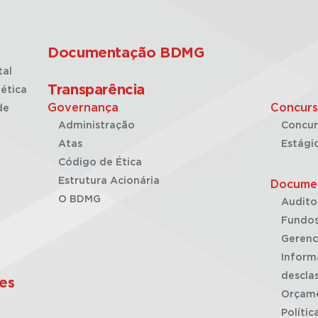
Documentação BDMG
tal
Transparência
ética
Governança
Concurs
de
Administração
Concur
Atas
Estági
Código de Ética
Estrutura Acionária
Docume
O BDMG
Audito
Fundos
Gerenc
Inform
desclas
es
Orçam
Polític