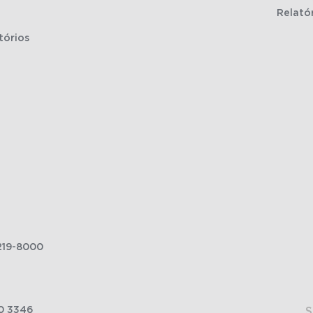
Relató
tórios
219-8000
0 3346
S