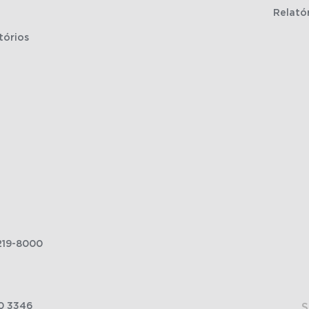
Relató
tórios
219-8000
0 3346
S