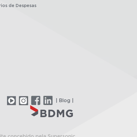
rios de Despesas
| Blog |
ite concebido pela Supersonic