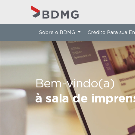
Sobre o BDMG
Crédito Para sua 
Bem-vindo(a)
à sala de impre