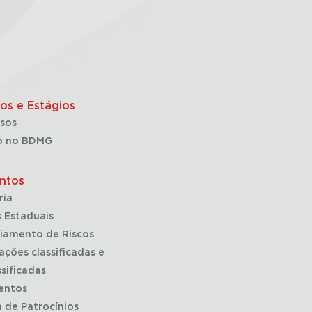
os e Estágios
sos
o no BDMG
ntos
ria
 Estaduais
iamento de Riscos
ações classificadas e
sificadas
entos
a de Patrocínios