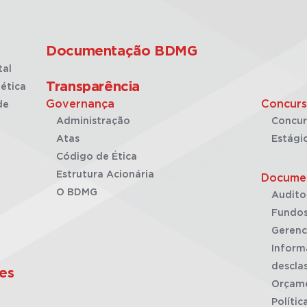
Documentação BDMG
tal
Transparência
ética
Governança
Concurs
de
Administração
Concur
Atas
Estági
Código de Ética
Estrutura Acionária
Docume
O BDMG
Audito
Fundos
Gerenc
Inform
desclas
es
Orçam
Polític