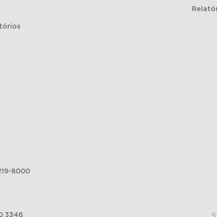
Relató
tórios
219-8000
0 3346
S