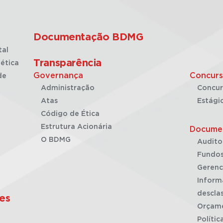
Documentação BDMG
tal
Transparência
ética
Governança
Concurs
de
Administração
Concur
Atas
Estági
Código de Ética
Estrutura Acionária
Docume
O BDMG
Audito
Fundos
Gerenc
Inform
desclas
es
Orçam
Polític