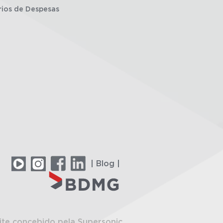
rios de Despesas
| Blog |
ite concebido pela Supersonic