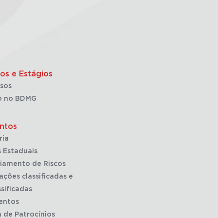
os e Estágios
sos
o no BDMG
ntos
ria
 Estaduais
iamento de Riscos
ações classificadas e
sificadas
entos
a de Patrocínios