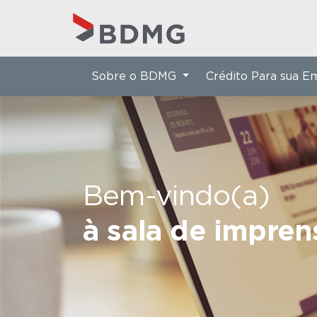
Sobre o BDMG
Crédito Para sua 
Bem-vindo(a)
à sala de impre