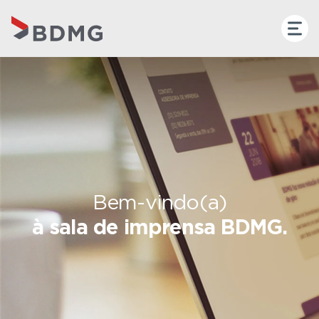
Bem-vindo(a)
à sala de imprensa BDMG.