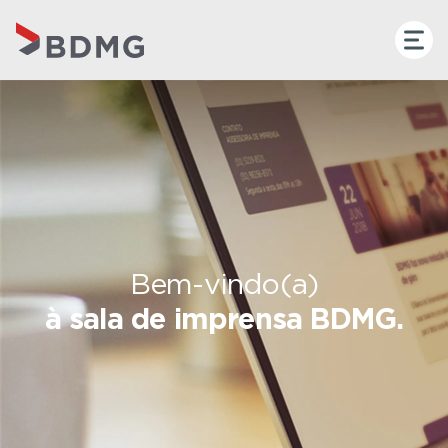
Bem-vindo(a)
à sala de imprensa BDMG.