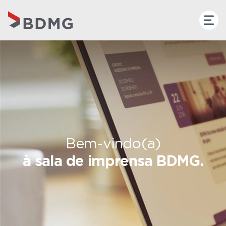
Bem-vindo(a)
à sala de imprensa BDMG.