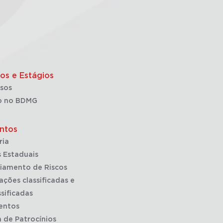
os e Estágios
sos
o no BDMG
ntos
ria
 Estaduais
iamento de Riscos
ações classificadas e
sificadas
entos
a de Patrocínios