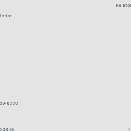
Relató
tórios
219-8000
0 3346
S