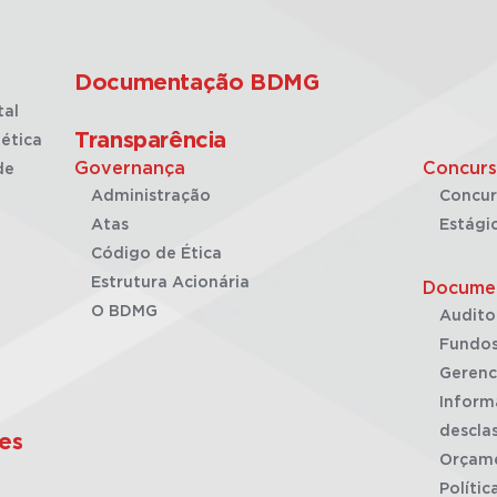
Documentação BDMG
tal
Transparência
ética
Governança
Concurs
de
Administração
Concur
Atas
Estági
Código de Ética
Estrutura Acionária
Docume
O BDMG
Audito
Fundos
Gerenc
Inform
desclas
es
Orçam
Polític