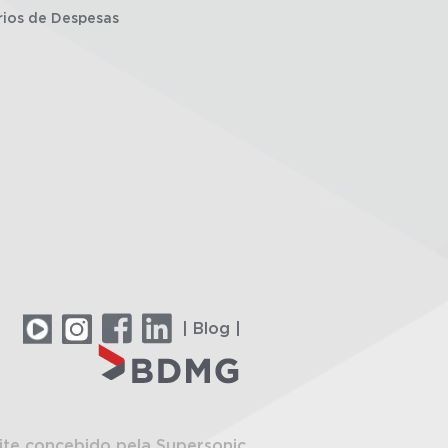
rios de Despesas
| Blog |
ite concebido pela Supersonic