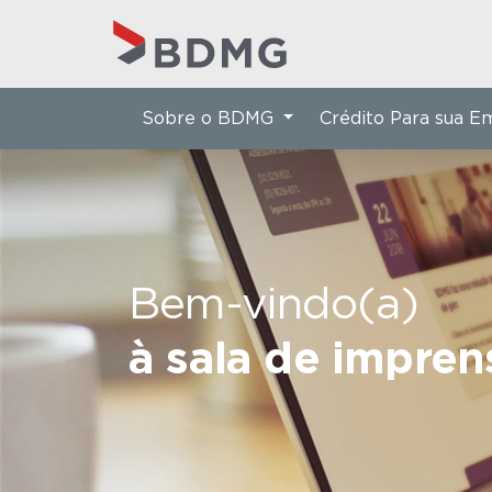
Sobre o BDMG
Crédito Para sua 
Bem-vindo(a)
à sala de impre