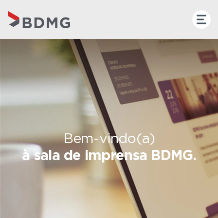
Bem-vindo(a)
à sala de imprensa BDMG.