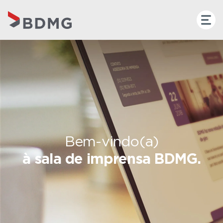
Bem-vindo(a)
à sala de imprensa BDMG.