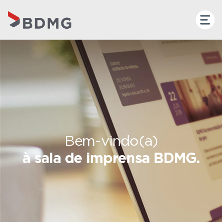
Bem-vindo(a)
à sala de imprensa BDMG.