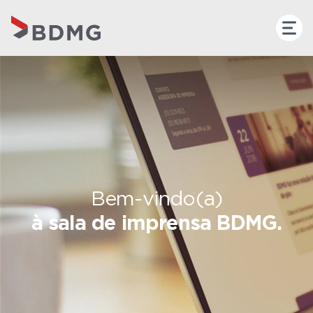
Bem-vindo(a)
à sala de imprensa BDMG.