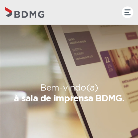
Bem-vindo(a)
à sala de imprensa BDMG.