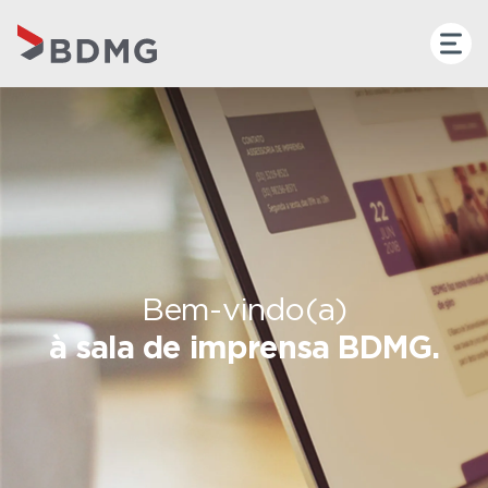
Bem-vindo(a)
à sala de imprensa BDMG.