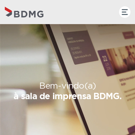
Bem-vindo(a)
à sala de imprensa BDMG.