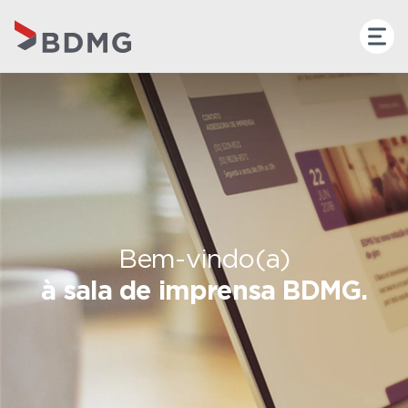
Bem-vindo(a)
à sala de imprensa BDMG.