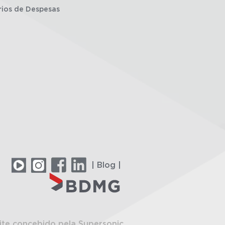
rios de Despesas
| Blog |
ite concebido pela Supersonic