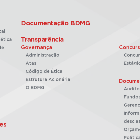
Documentação BDMG
tal
Transparência
ética
Governança
Concurs
de
Administração
Concur
Atas
Estági
Código de Ética
Estrutura Acionária
Docume
O BDMG
Audito
Fundos
Gerenc
Inform
desclas
es
Orçam
Polític