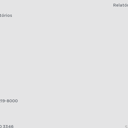
Relató
tórios
219-8000
0 3346
S