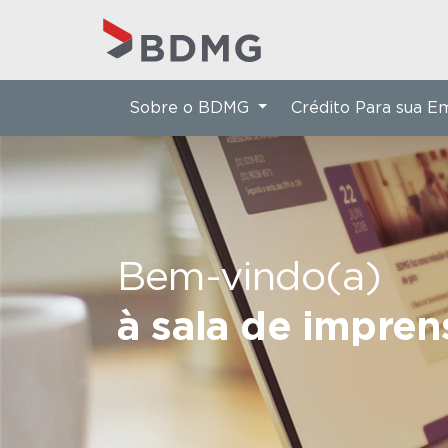
Sobre o BDMG
Crédito Para sua 
Bem-vindo(a)
à sala de impre