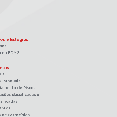
os e Estágios
sos
o no BDMG
ntos
ria
 Estaduais
iamento de Riscos
ações classificadas e
sificadas
entos
a de Patrocínios